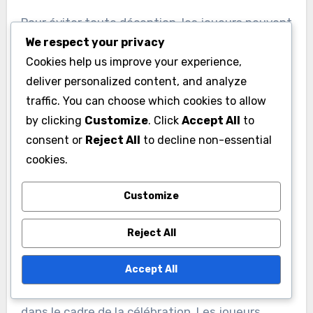
Pour éviter toute déception, les joueurs peuvent
We respect your privacy
consulter les forums communautaires ou les
Cookies help us improve your experience,
annonces officielles pour des détails sur les
deliver personalized content, and analyze
codes disponibles dans leur région. Cela peut
traffic. You can choose which cookies to allow
aider à s’assurer qu’ils ne poursuivent que des
by clicking
Customize
. Click
Accept All
to
codes qui peuvent être échangés pour leurs
consent or
Reject All
to decline non-essential
comptes.
cookies.
Fréquence des publications
Customize
de codes pendant
Reject All
l’anniversaire
Lors des anniversaires, Lords Mobile a tendance
Accept All
à publier des codes cadeaux plus fréquemment
dans le cadre de la célébration. Les joueurs