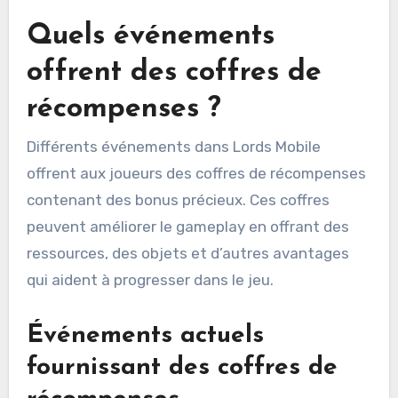
Quels événements
offrent des coffres de
récompenses ?
Différents événements dans Lords Mobile
offrent aux joueurs des coffres de récompenses
contenant des bonus précieux. Ces coffres
peuvent améliorer le gameplay en offrant des
ressources, des objets et d’autres avantages
qui aident à progresser dans le jeu.
Événements actuels
fournissant des coffres de