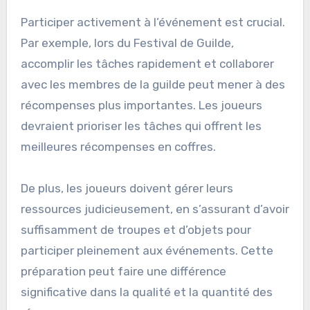
Participer activement à l’événement est crucial.
Par exemple, lors du Festival de Guilde,
accomplir les tâches rapidement et collaborer
avec les membres de la guilde peut mener à des
récompenses plus importantes. Les joueurs
devraient prioriser les tâches qui offrent les
meilleures récompenses en coffres.
De plus, les joueurs doivent gérer leurs
ressources judicieusement, en s’assurant d’avoir
suffisamment de troupes et d’objets pour
participer pleinement aux événements. Cette
préparation peut faire une différence
significative dans la qualité et la quantité des