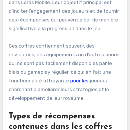
dans Lords Mobile. Leur objectif principal est
d’inciter l’engagement des joueurs et de fournir
des récompenses qui peuvent aider de manière
significative à la progression dans le jeu.
Ces coffres contiennent souvent des
ressources, des équipements ou d’autres bonus
qui ne sont pas facilement disponibles par le
biais du gameplay régulier, ce qui en fait une
fonctionnalité attrayante
pour les
joueurs
cherchant à améliorer leurs stratégies et le
développement de leur royaume.
Types de récompenses
contenues dans les coffres