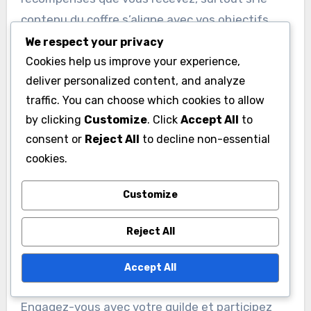
contenu du coffre s’aligne avec vos objectifs
immédiats.
We respect your privacy
Cookies help us improve your experience,
deliver personalized content, and analyze
Conseils pour une
traffic. You can choose which cookies to allow
participation efficace aux
by clicking
Customize
. Click
Accept All
to
événements
consent or
Reject All
to decline non-essential
cookies.
Une participation active aux événements est
cruciale pour maximiser les récompenses des
Customize
coffres. Assurez-vous de vous connecter
régulièrement pendant les événements pour
Reject All
accomplir des tâches et gagner des coffres de
manière cohérente.
Accept All
Engagez-vous avec votre guilde et participez