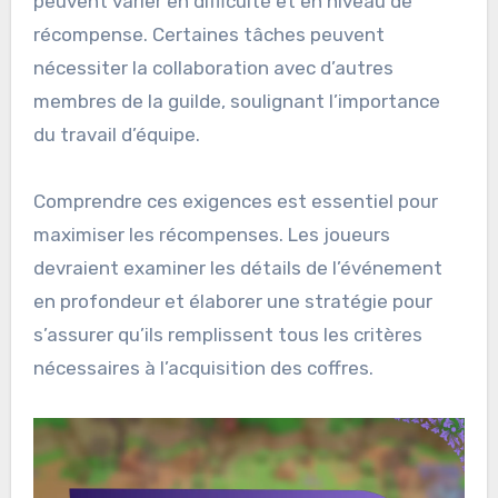
peuvent varier en difficulté et en niveau de
récompense. Certaines tâches peuvent
nécessiter la collaboration avec d’autres
membres de la guilde, soulignant l’importance
du travail d’équipe.
Comprendre ces exigences est essentiel pour
maximiser les récompenses. Les joueurs
devraient examiner les détails de l’événement
en profondeur et élaborer une stratégie pour
s’assurer qu’ils remplissent tous les critères
nécessaires à l’acquisition des coffres.