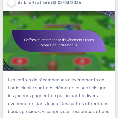
By
Lila Hawthorne
05/03/2026
Les coffres de récompenses d’événements de
Lords Mobile sont des éléments essentiels que
les joueurs gagnent en participant à divers
événements dans le jeu. Ces coffres offrent des
bonus précieux, y compris des ressources et des