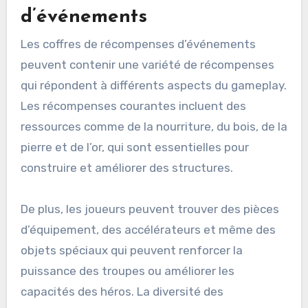
d’événements
Les coffres de récompenses d’événements
peuvent contenir une variété de récompenses
qui répondent à différents aspects du gameplay.
Les récompenses courantes incluent des
ressources comme de la nourriture, du bois, de la
pierre et de l’or, qui sont essentielles pour
construire et améliorer des structures.
De plus, les joueurs peuvent trouver des pièces
d’équipement, des accélérateurs et même des
objets spéciaux qui peuvent renforcer la
puissance des troupes ou améliorer les
capacités des héros. La diversité des