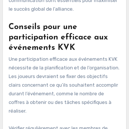
communication sont essentiels pour maximiser
le succès global de l’alliance.
Conseils pour une
participation efficace aux
événements KVK
Une participation efficace aux événements KVK
nécessite de la planification et de l’organisation.
Les joueurs devraient se fixer des objectifs
clairs concernant ce qu’ils souhaitent accomplir
durant l’événement, comme le nombre de
coffres à obtenir ou des tâches spécifiques à
réaliser.
Vérifier régulièrement avec les membres de