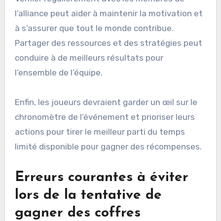
l’alliance peut aider à maintenir la motivation et
à s’assurer que tout le monde contribue.
Partager des ressources et des stratégies peut
conduire à de meilleurs résultats pour
l’ensemble de l’équipe.
Enfin, les joueurs devraient garder un œil sur le
chronomètre de l’événement et prioriser leurs
actions pour tirer le meilleur parti du temps
limité disponible pour gagner des récompenses.
Erreurs courantes à éviter
lors de la tentative de
gagner des coffres