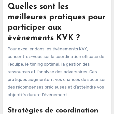
Quelles sont les
meilleures pratiques pour
participer aux
événements KVK ?
Pour exceller dans les événements KVK,
concentrez-vous sur la coordination efficace de
l’équipe, le timing optimal, la gestion des
ressources et l’analyse des adversaires. Ces
pratiques augmentent vos chances de sécuriser
des récompenses précieuses et d’atteindre vos
objectifs durant l’événement.
Stratégies de coordination