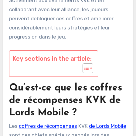
activement aux événements KVK et en
collaborant avec leur alliance, les joueurs
peuvent débloquer ces coffres et améliorer
considérablement leurs stratégies et leur
progression dans le jeu.
Key sections in the article:
Qu’est-ce que les coffres
de récompenses KVK de
Lords Mobile ?
Les
coffres de récompenses
KVK
de Lords Mobile
sont des objets spéciaux gagnés lors des