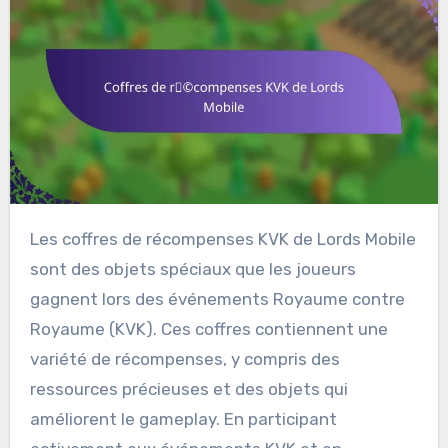
Les coffres de récompenses KVK de Lords Mobile
sont des objets spéciaux que les joueurs
gagnent lors des événements Royaume contre
Royaume (KVK). Ces coffres contiennent une
variété de récompenses, y compris des
ressources précieuses et des objets qui
améliorent le gameplay. En participant