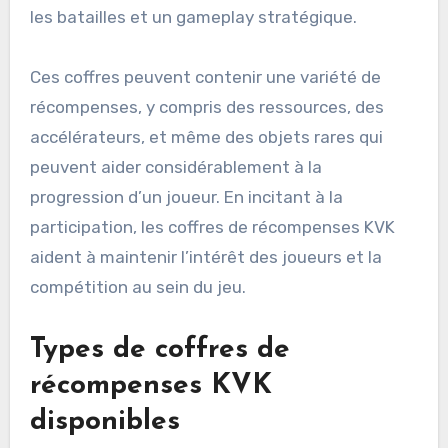
les batailles et un gameplay stratégique.
Ces coffres peuvent contenir une variété de
récompenses, y compris des ressources, des
accélérateurs, et même des objets rares qui
peuvent aider considérablement à la
progression d’un joueur. En incitant à la
participation, les coffres de récompenses KVK
aident à maintenir l’intérêt des joueurs et la
compétition au sein du jeu.
Types de coffres de
récompenses KVK
disponibles