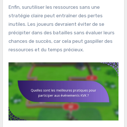
Enfin, surutiliser les ressources sans une
stratégie claire peut entraîner des pertes
inutiles. Les joueurs devraient éviter de se
précipiter dans des batailles sans évaluer leurs
chances de succès, car cela peut gaspiller des
ressources et du temps précieux.