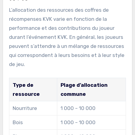
L’allocation des ressources des coffres de
récompenses KVK varie en fonction de la
performance et des contributions du joueur
durant l’événement KVK. En général, les joueurs
peuvent s’attendre à un mélange de ressources
qui correspondent à leurs besoins et à leur style
de jeu.
Type de
Plage d’allocation
ressource
commune
Nourriture
1 000 – 10 000
Bois
1 000 – 10 000