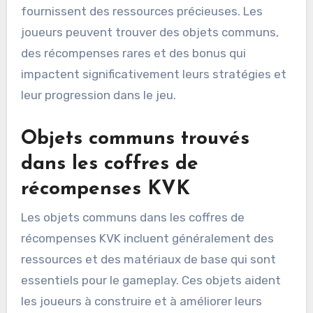
fournissent des ressources précieuses. Les
joueurs peuvent trouver des objets communs,
des récompenses rares et des bonus qui
impactent significativement leurs stratégies et
leur progression dans le jeu.
Objets communs trouvés
dans les coffres de
récompenses KVK
Les objets communs dans les coffres de
récompenses KVK incluent généralement des
ressources et des matériaux de base qui sont
essentiels pour le gameplay. Ces objets aident
les joueurs à construire et à améliorer leurs