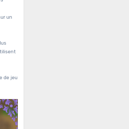
sur un
lus
ilisent
e de jeu