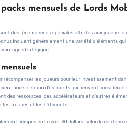
s packs mensuels de Lords Mob
sont des récompenses spéciales offertes aux joueurs qu
bonus incluent généralement une variété d’éléments qui
 avantage stratégique.
 mensuels
 récompenser les joueurs pour leur investissement dans
çoivent une sélection d’éléments qui peuvent considérab
vent des ressources, des accélérateurs et d’autres éléme
r les troupes et les bâtiments.
alement compris entre 5 et 30 dollars, selon le contenu e