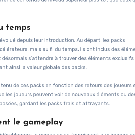
du temps
volué depuis leur introduction. Au départ, les packs
élérateurs, mais au fil du temps, ils ont inclus des élém
nt désormais s’attendre à trouver des éléments exclusifs
t ainsi la valeur globale des packs.
enu de ces packs en fonction des retours des joueurs 
e que les joueurs peuvent voir de nouveaux éléments ou de
osées, gardant les packs frais et attrayants.
ent le gameplay
idérablement le gameplay en fournissant aux joueurs d