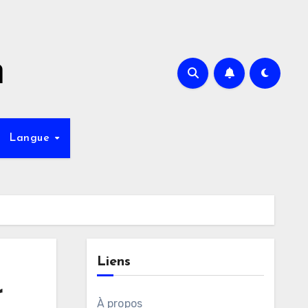
m
Langue
Liens
r
À propos