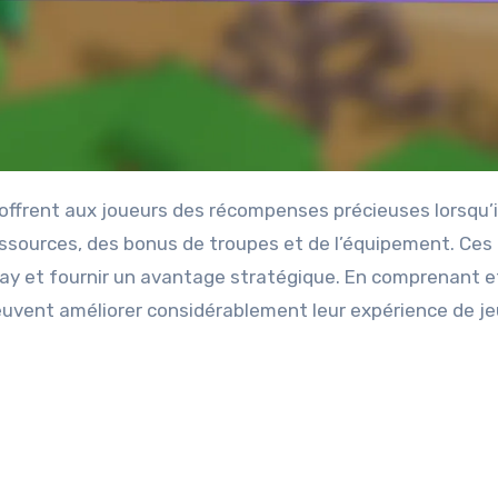
ssources, des bonus de troupes et de l’équipement. Ces
ay et fournir un avantage stratégique. En comprenant e
peuvent améliorer considérablement leur expérience de je