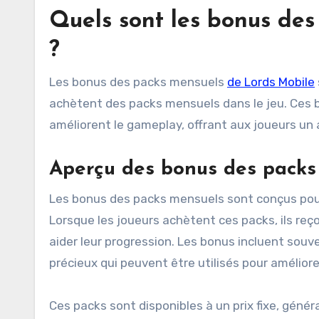
Quels sont les bonus de
?
Les bonus des packs mensuels
de Lords Mobile
achètent des packs mensuels dans le jeu. Ces 
améliorent le gameplay, offrant aux joueurs un
Aperçu des bonus des packs
Les bonus des packs mensuels sont conçus pour
Lorsque les joueurs achètent ces packs, ils re
aider leur progression. Les bonus incluent sou
précieux qui peuvent être utilisés pour améliore
Ces packs sont disponibles à un prix fixe, génér