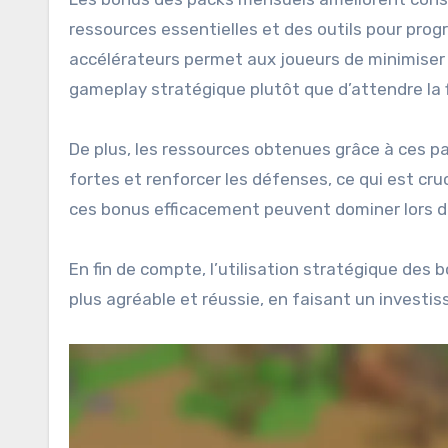
ressources essentielles et des outils pour progr
accélérateurs permet aux joueurs de minimiser 
gameplay stratégique plutôt que d’attendre la f
De plus, les ressources obtenues grâce à ces p
fortes et renforcer les défenses, ce qui est cru
ces bonus efficacement peuvent dominer lors de
En fin de compte, l’utilisation stratégique de
plus agréable et réussie, en faisant un investi