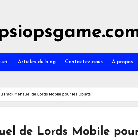
psiopsgame.co
ueil
Articles du blog
Contactez-nous
À propos
u Pack Mensuel de Lords Mobile pour les Objets
el de Lords Mobile pou