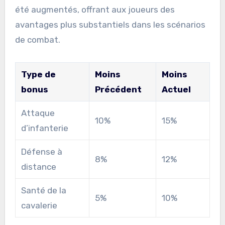
été augmentés, offrant aux joueurs des
avantages plus substantiels dans les scénarios
de combat.
Type de
Moins
Moins
bonus
Précédent
Actuel
Attaque
10%
15%
d’infanterie
Défense à
8%
12%
distance
Santé de la
5%
10%
cavalerie