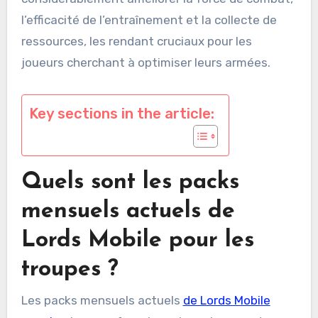
l’efficacité de l’entraînement et la collecte de
ressources, les rendant cruciaux pour les
joueurs cherchant à optimiser leurs armées.
Key sections in the article:
Quels sont les packs
mensuels actuels de
Lords Mobile pour les
troupes ?
Les packs mensuels actuels
de Lords Mobile