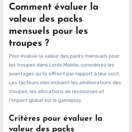
Comment évaluer la
valeur des packs
mensuels pour les
troupes ?
Pour évaluer la valeur des packs mensuels pour
les troupes dans Lords Mobile, considérez les
avantages qu’ils offrent par rapport à leur coût.
Les facteurs clés incluent les améliorations des
troupes, les allocations de ressources et
l’impact global sur le gameplay.
Critères pour évaluer la
valeur des packs