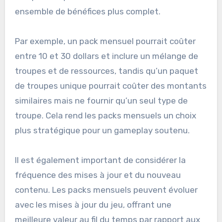
ensemble de bénéfices plus complet.
Par exemple, un pack mensuel pourrait coûter
entre 10 et 30 dollars et inclure un mélange de
troupes et de ressources, tandis qu’un paquet
de troupes unique pourrait coûter des montants
similaires mais ne fournir qu’un seul type de
troupe. Cela rend les packs mensuels un choix
plus stratégique pour un gameplay soutenu.
Il est également important de considérer la
fréquence des mises à jour et du nouveau
contenu. Les packs mensuels peuvent évoluer
avec les mises à jour du jeu, offrant une
meilleure valeur au fil du temps par rapport aux