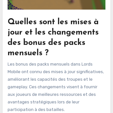
Quelles sont les mises à
jour et les changements
des bonus des packs
mensuels ?
Les bonus des packs mensuels dans Lords
Mobile ont connu des mises à jour significatives,
améliorant les capacités des troupes et le
gameplay. Ces changements visent à fournir
aux joueurs de meilleures ressources et des
avantages stratégiques lors de leur
participation à des batailles.