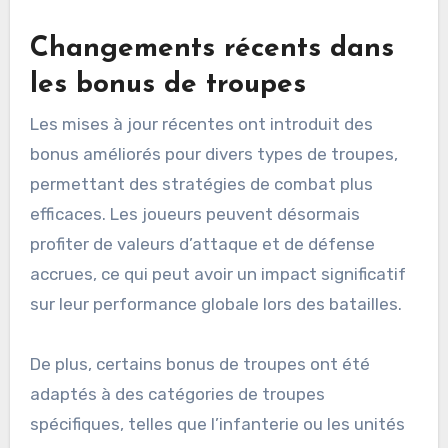
Changements récents dans
les bonus de troupes
Les mises à jour récentes ont introduit des
bonus améliorés pour divers types de troupes,
permettant des stratégies de combat plus
efficaces. Les joueurs peuvent désormais
profiter de valeurs d’attaque et de défense
accrues, ce qui peut avoir un impact significatif
sur leur performance globale lors des batailles.
De plus, certains bonus de troupes ont été
adaptés à des catégories de troupes
spécifiques, telles que l’infanterie ou les unités