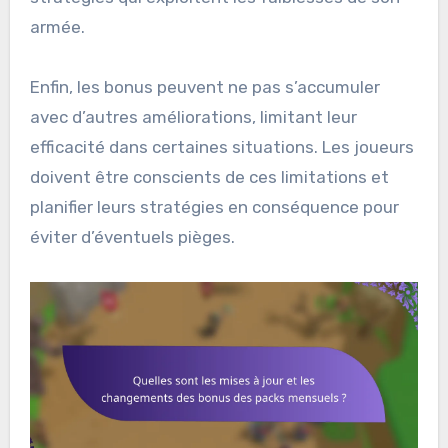
armée.
Enfin, les bonus peuvent ne pas s’accumuler
avec d’autres améliorations, limitant leur
efficacité dans certaines situations. Les joueurs
doivent être conscients de ces limitations et
planifier leurs stratégies en conséquence pour
éviter d’éventuels pièges.