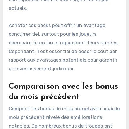
actuels.
Acheter ces packs peut offrir un avantage
concurrentiel, surtout pour les joueurs
cherchant à renforcer rapidement leurs armées.
Cependant, il est essentiel de peser le coût par
rapport aux avantages potentiels pour garantir
un investissement judicieux.
Comparaison avec les bonus
du mois précédent
Comparer les bonus du mois actuel avec ceux du
mois précédent révèle des améliorations
notables. De nombreux bonus de troupes ont