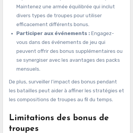
Maintenez une armée équilibrée qui inclut
divers types de troupes pour utiliser
efficacement différents bonus.
Participer aux événements :
Engagez-
vous dans des événements de jeu qui
peuvent offrir des bonus supplémentaires ou
se synergiser avec les avantages des packs
mensuels.
De plus, surveiller l’impact des bonus pendant
les batailles peut aider à affiner les stratégies et
les compositions de troupes au fil du temps.
Limitations des bonus de
troupes