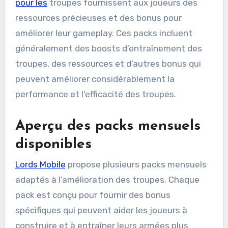
pour les
troupes fournissent aux joueurs des
ressources précieuses et des bonus pour
améliorer leur gameplay. Ces packs incluent
généralement des boosts d’entraînement des
troupes, des ressources et d’autres bonus qui
peuvent améliorer considérablement la
performance et l’efficacité des troupes.
Aperçu des packs mensuels
disponibles
Lords Mobile
propose plusieurs packs mensuels
adaptés à l’amélioration des troupes. Chaque
pack est conçu pour fournir des bonus
spécifiques qui peuvent aider les joueurs à
construire et à entraîner leurs armées plus