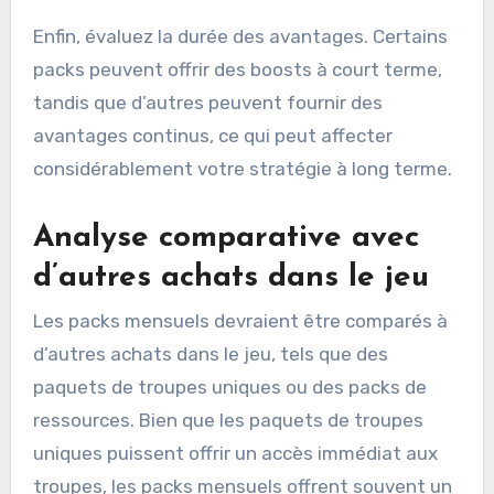
Enfin, évaluez la durée des avantages. Certains
packs peuvent offrir des boosts à court terme,
tandis que d’autres peuvent fournir des
avantages continus, ce qui peut affecter
considérablement votre stratégie à long terme.
Analyse comparative avec
d’autres achats dans le jeu
Les packs mensuels devraient être comparés à
d’autres achats dans le jeu, tels que des
paquets de troupes uniques ou des packs de
ressources. Bien que les paquets de troupes
uniques puissent offrir un accès immédiat aux
troupes, les packs mensuels offrent souvent un