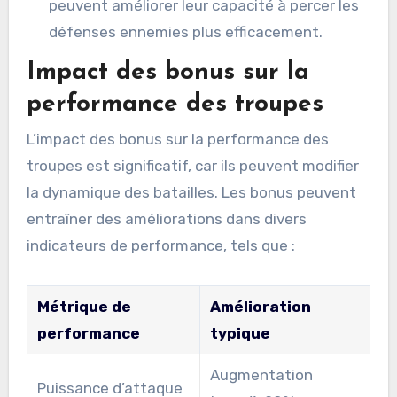
peuvent améliorer leur capacité à percer les
défenses ennemies plus efficacement.
Impact des bonus sur la
performance des troupes
L’impact des bonus sur la performance des
troupes est significatif, car ils peuvent modifier
la dynamique des batailles. Les bonus peuvent
entraîner des améliorations dans divers
indicateurs de performance, tels que :
Métrique de
Amélioration
performance
typique
Augmentation
Puissance d’attaque