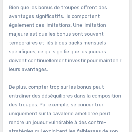
Bien que les bonus de troupes offrent des
avantages significatifs, ils comportent
également des limitations. Une limitation
majeure est que les bonus sont souvent
temporaires et liés à des packs mensuels
spécifiques, ce qui signifie que les joueurs
doivent continuellement investir pour maintenir
leurs avantages.
De plus, compter trop sur les bonus peut
entraîner des déséquilibres dans la composition
des troupes. Par exemple, se concentrer
uniquement sur la cavalerie améliorée peut
rendre un joueur vulnérable à des contre-
stratégies qui exploitent les faiblesses de son