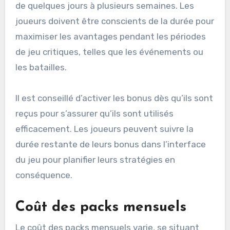
de quelques jours à plusieurs semaines. Les
joueurs doivent être conscients de la durée pour
maximiser les avantages pendant les périodes
de jeu critiques, telles que les événements ou
les batailles.
Il est conseillé d’activer les bonus dès qu’ils sont
reçus pour s’assurer qu’ils sont utilisés
efficacement. Les joueurs peuvent suivre la
durée restante de leurs bonus dans l’interface
du jeu pour planifier leurs stratégies en
conséquence.
Coût des packs mensuels
Le coût des packs mensuels varie, se situant