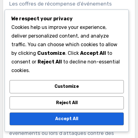
Les coffres de récompense d’événements
contiennent souvent des objets spéciaux et des
We respect your privacy
boosts qui améliorent le gameplay. Cela peut
Cookies help us improve your experience,
inclure des éclats de héros, des pièces
deliver personalized content, and analyze
d’équipement et des boosts temporaires qui
traffic. You can choose which cookies to allow
augmentent la production de ressources ou la
by clicking
Customize
. Click
Accept All
to
force des troupes.
consent or
Reject All
to decline non-essential
cookies.
Utiliser ces objets spéciaux de manière
stratégique peut fournir un avantage
Customize
significatif lors des batailles et de la gestion des
Reject All
ressources. Les joueurs devraient garder un œil
sur les types de boosts disponibles et les utiliser
Accept All
lors de moments critiques, comme pendant les
événements ou lors d’attaques contre des